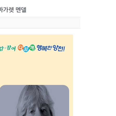
마가렛 멘델