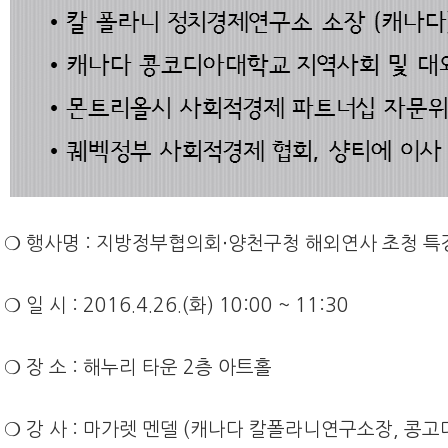
❍ 행사명 : 지방정부협의회‧양천구청 해외연사 초청 특
❍ 일 시 : 2016.4.26.(화) 10:00 ~ 11:30
❍ 장 소 : 해누리 타운 2층 아트홀
❍ 강 사 : 마가렛 멘델 (캐나다 칼폴라니연구소장, 콩