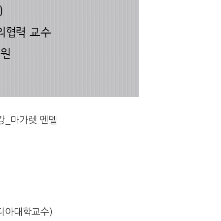
강_마가렛 멘델
고디아대학교수)