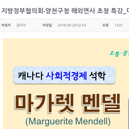
지방정부협의회‧양천구청 해외연사 초청 특강_
작성자
관리자
작성일
2016-04-29 02:54
조회
1325